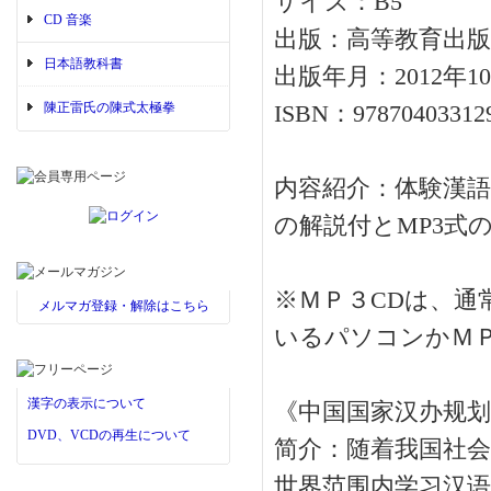
サイズ：B5
CD 音楽
出版：高等教育出版
日本語教科書
出版年月：2012年1
陳正雷氏の陳式太極拳
ISBN：97870403312
内容紹介：体験漢
の解説付とMP3式
※ＭＰ３CDは、
メルマガ登録・解除はこちら
いるパソコンかＭ
漢字の表示について
《中国国家汉办规划
DVD、VCDの再生について
简介：随着我国社会
世界范围内学习汉语