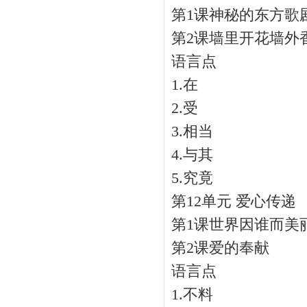
第1课神秘的东方歌
第2课墙里开花墙外
语言点
1.在
2.受
3.相当
4.与其
5.究竟
第12单元 爱心传递
第1课世界因谁而美
第2课爱的奉献
语言点
1.不料