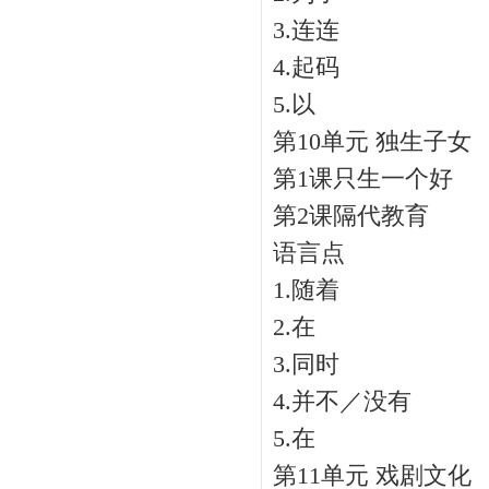
3.连连
4.起码
5.以
第10单元 独生子女
第1课只生一个好
第2课隔代教育
语言点
1.随着
2.在
3.同时
4.并不／没有
5.在
第11单元 戏剧文化