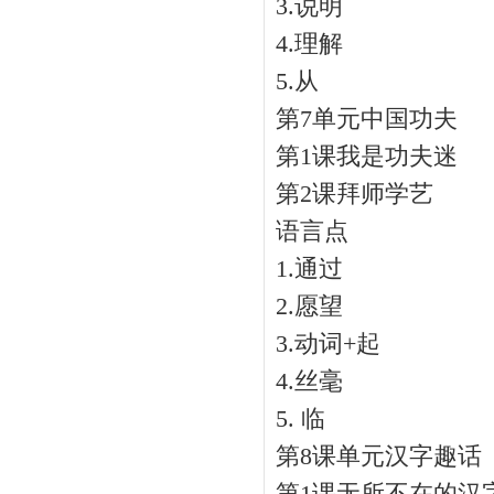
3.说明
4.理解
5.从
第7单元中国功夫
第1课我是功夫迷
第2课拜师学艺
语言点
1.通过
2.愿望
3.动词+起
4.丝毫
5. 临
第8课单元汉字趣话