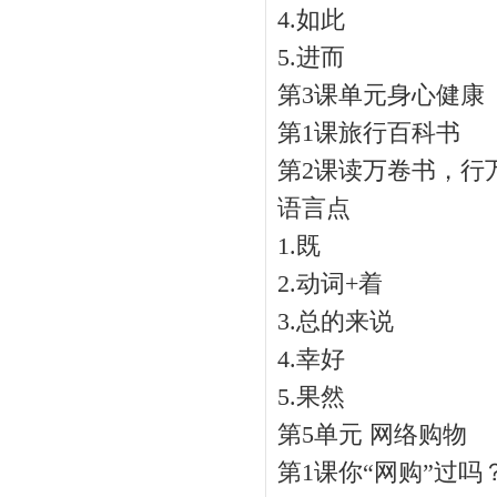
4.如此
5.进而
第3课单元身心健康
第1课旅行百科书
第2课读万卷书，行
语言点
1.既
2.动词+着
3.总的来说
4.幸好
5.果然
第5单元 网络购物
第1课你“网购”过吗