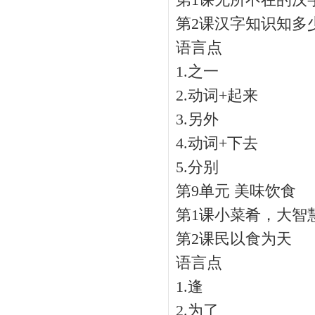
第1课无所不在的汉
第2课汉字知识知多
语言点
1.之一
2.动词+起来
3.另外
4.动词+下去
5.分别
第9单元 美味饮食
第1课小菜肴，大智
第2课民以食为天
语言点
1.逢
2.为了