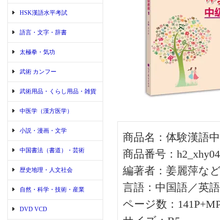
HSK漢語水平考試
語言・文字・辞書
太極拳・気功
武術 カンフー
武術用品・くらし用品・雑貨
中医学（漢方医学）
小説・漫画・文学
商品名：体験漢語中
中国書法（書道）・芸術
商品番号：h2_xhy04
編著者：姜麗萍な
歴史地理・人文社会
言語：中国語／英語
自然・科学・技術・産業
ページ数：141P+M
DVD VCD