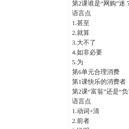
第2课谁是“网购”迷
语言点
1.甚至
2.就算
3.大不了
4.如非必要
5.为
第6单元合理消费
第1课快乐的消费者
第2课“富翁”还是“负
语言点
1.动词+清
2.前者