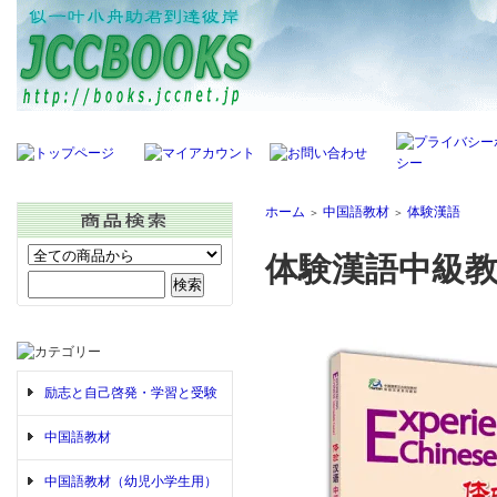
ホーム
中国語教材
体験漢語
＞
＞
体験漢語中級教
励志と自己啓発・学習と受験
中国語教材
中国語教材（幼児小学生用）