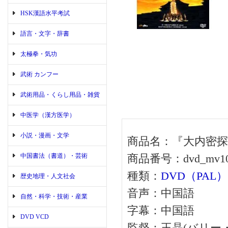
HSK漢語水平考試
語言・文字・辞書
太極拳・気功
武術 カンフー
武術用品・くらし用品・雑貨
中医学（漢方医学）
小説・漫画・文学
商品名：『大内密探霊霊
中国書法（書道）・芸術
商品番号：dvd_mv10
種類：
DVD（PAL）
歴史地理・人文社会
音声：中国語
自然・科学・技術・産業
字幕：中国語
DVD VCD