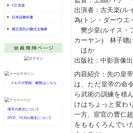
監督：王晶(バリー
CD 音楽
出演者：古天楽(ルイ
日本語教科書
為(トン・ダーウエ
樊少皇(ルイス・フ
陳正雷氏の陳式太極拳
カーヤン) 林子聰
ほか
出版社：中影音像出
内容紹介：先の皇
メルマガ登録・解除はこちら
は、ただ皇帝の命
ら武術の訓練を積
けはちょっと変わ
漢字の表示について
一方、宦官の曹仁
DVD、VCDの再生について
をももくろんでい