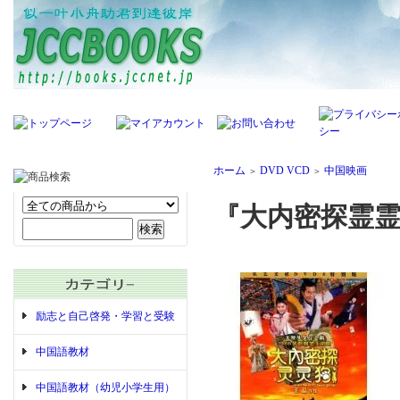
ホーム
DVD VCD
中国映画
＞
＞
『大内密探霊霊狗
励志と自己啓発・学習と受験
中国語教材
中国語教材（幼児小学生用）