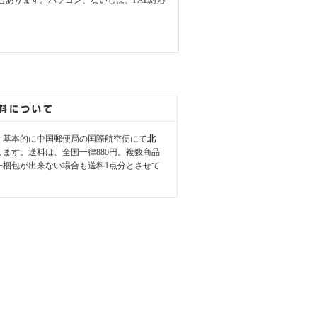
合あります。パソコン、ないしは、PAL対応
、基本的に中国郵便局の国際航空便にて
北
します。送料は、全国一律880円。複数商品
一梱包が出来ない場合も送料1点分とさせて