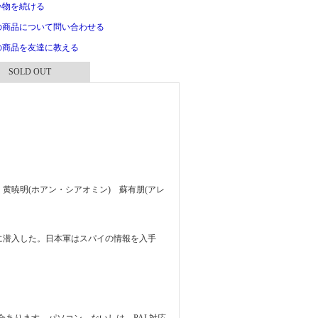
い物を続ける
の商品について問い合わせる
の商品を友達に教える
SOLD OUT
 黄暁明(ホアン・シアオミン) 蘇有朋(アレ
に潜入した。日本軍はスパイの情報を入手