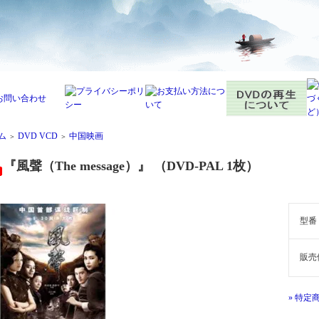
ム
DVD VCD
中国映画
＞
＞
『風聲（The message）』 （DVD-PAL 1枚）
型番
販売
» 特定