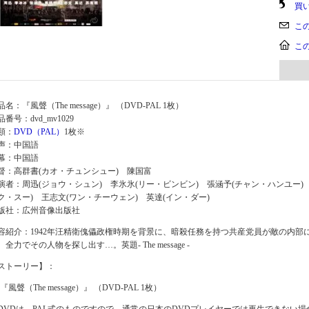
買
こ
こ
品名：『風聲（The message）』 （DVD-PAL 1枚）
品番号：dvd_mv1029
類：
DVD（PAL）
1枚※
声：中国語
幕：中国語
督：高群書(カオ・チュンシュー) 陳国富
演者：周迅(ジョウ・シュン) 李氷氷(リー・ビンビン) 張涵予(チャン・ハンユー)
ク・スー) 王志文(ワン・チーウェン) 英達(イン・ダー)
版社：広州音像出版社
容紹介：1942年汪精衛傀儡政権時期を背景に、暗殺任務を持つ共産党員が敵の内部
、全力でその人物を探し出す…。英題- The message -
ストーリー】：