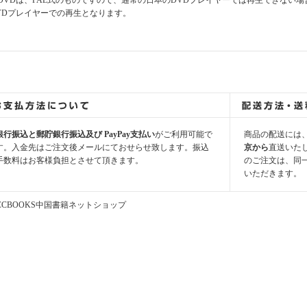
DVDは、PAL式のものですので、通常の日本のDVDプレイヤーでは再生できない場
VDプレイヤーでの再生となります。
銀行振込と郵貯銀行振込及び PayPay支払い
がご利用可能で
商品の配送には
す。入金先はご注文後メールにておせらせ致します。振込
京から
直送いた
手数料はお客様負担とさせて頂きます。
のご注文は、同
いただきます。