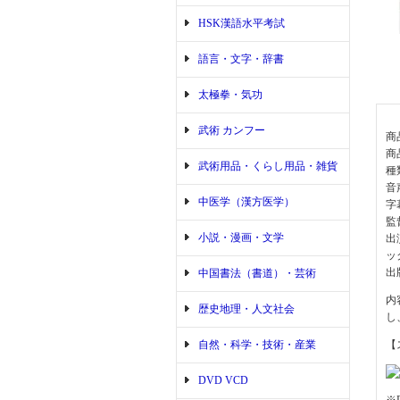
HSK漢語水平考試
語言・文字・辞書
太極拳・気功
武術 カンフー
商
商
武術用品・くらし用品・雑貨
種
音
中医学（漢方医学）
字
監
小説・漫画・文学
出
ッ
出
中国書法（書道）・芸術
内
歴史地理・人文社会
し
自然・科学・技術・産業
【
DVD VCD