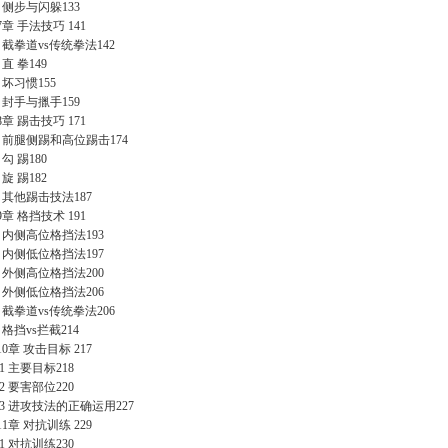
3 侧步与闪躲133
7章 手法技巧 141
.1 截拳道vs传统拳法142
2 直 拳149
3 坏习惯155
4 封手与擸手159
8章 踢击技巧 171
.1 前腿侧踢和高位踢击174
2 勾 踢180
3 旋 踢182
.4 其他踢击技法187
9章 格挡技术 191
.1 内侧高位格挡法193
.2 内侧低位格挡法197
.3 外侧高位格挡法200
.4 外侧低位格挡法206
.5 截拳道vs传统拳法206
6 格挡vs拦截214
10章 攻击目标 217
.1 主要目标218
.2 要害部位220
0.3 进攻技法的正确运用227
11章 对抗训练 229
.1 对抗训练230