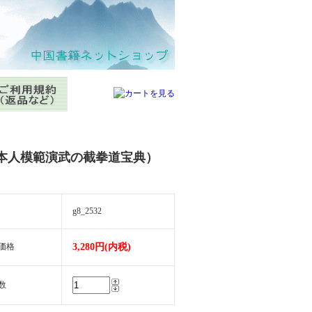
本人模範演武の截拳道宝典）
g8_2532
価格
3,280円(内税)
数