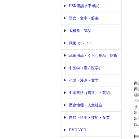
HSK漢語水平考試
語言・文字・辞書
太極拳・気功
武術 カンフー
武術用品・くらし用品・雑貨
中医学（漢方医学）
小説・漫画・文学
商
商
中国書法（書道）・芸術
編
ペ
歴史地理・人文社会
サ
出
自然・科学・技術・産業
出
IS
DVD VCD
内