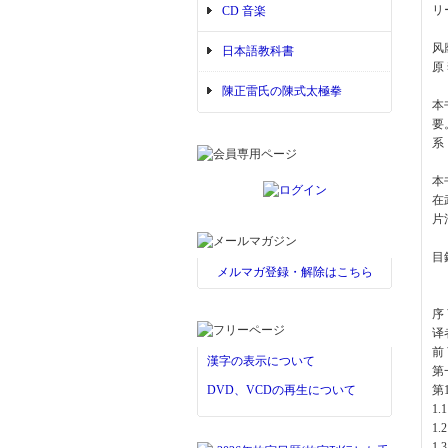
リ
CD 音楽
风
日本語教科書
原
陳正雷氏の陳式太極拳
本
要
系
本
在
片
目
メルマガ登録・解除はこちら
序
译
前
漢字の表示について
第
DVD、VCDの再生について
第
1.
1.
1.