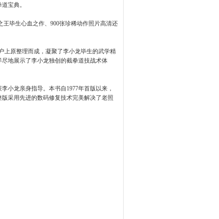
拳道宝典。
之王毕生心血之作、900张珍稀动作照片高清还
户上原整理而成，凝聚了李小龙毕生的武学精
详尽地展示了李小龙独创的截拳道技战术体
小龙亲身指导。本书自1977年首版以来，
整版采用先进的数码修复技术完美解决了老照