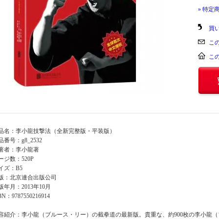
» 特定
買
こ
こ
品名：李小龍技撃法（全新完整版・平装版）
品番号：g8_2532
著者：李小龍著
ージ数：520P
イズ：B5
版：北京連合出版公司
版年月：2013年10月
BN：9787550216914
容紹介：李小龍（ブルース・リー）の截拳道の最新版。貴重な、約900枚の李小龍