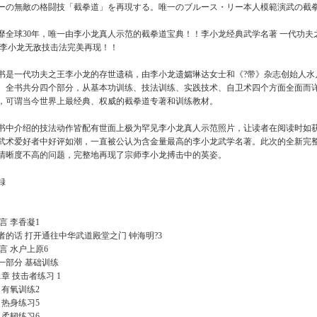
ーの無敵の格闘技「截拳道」を再現する。唯一のブルース・リー本人模範演武の截
靡全球30年，唯一由李小龙真人示范的截拳道宝典！！李小龙经典武学名著 一代功夫
 李小龙无敌技击法完美再现！！
书是一代功夫之王李小龙的存世遗稿，由李小龙遗孀琳达女士和《?带》杂志创始人水
。全书共分四个部分，从基本功训练、技法训练、实践技术、自卫术四个方面全面而
，可谓当今世界上最经典、权威的截拳道专著和训练教材。
书中介绍的技法动作皆配有世面上极为罕见李小龙真人示范照片，让读者在阅读时如获李
武术爱好者中好评如潮，一直被公认为含金量最高的李小龙武学名著。此次的全新完
清晰度不高的问题，完整地再现了宗师李小龙搏击中的英姿。
録
 言 李香凝1
者的话 打开通往中华武道殿堂之门 钟海明?3
 言 水户上原6
一部分 基础训练
1章 技击者练习 1
1 有氧训练2
2 热身练习5
3 柔韧练习6