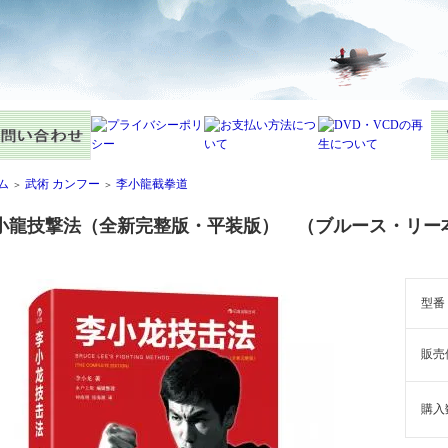
ム
武術 カンフー
李小龍截拳道
＞
＞
小龍技撃法（全新完整版・平装版） （ブルース・リー
型番
販売
購入