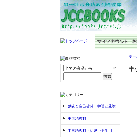
ホー
李
励志と自己啓発・学習と受験
中国語教材
中国語教材（幼児小学生用）