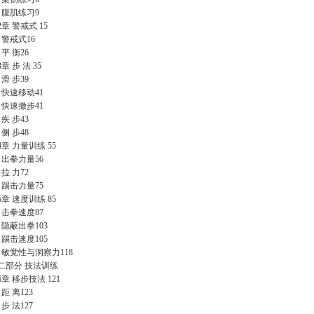
4 腹肌练习9
2章 警戒式 15
1 警戒式16
2 平 衡26
章 步 法 35
1 滑 步39
2 快速移动41
3 快速撤步41
4 疾 步43
5 侧 步48
4章 力量训练 55
1 出拳力量56
2 拉 力72
3 踢击力量75
5章 速度训练 85
1 击拳速度87
2 隐蔽出拳103
3 踢击速度105
.4 敏觉性与洞察力118
二部分 技法训练
6章 移步技法 121
1 距 离123
2 步 法127