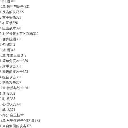
.5 扫 踢316
15章 防守与反击 321
.1 反击的技巧322
.2 前手标指323
.3 右直拳326
.4 阻击战术328
5.5 对胫骨膝关节的踢击329
.6 侧身阻踢335
.7 勾 踢342
.8 旋 踢345
16章 攻击五法 349
6.1 简单角度攻击350
.2 封手攻击353
6.3 渐进间接攻击353
.4 组合攻击357
.5 诱敌攻击357
17章 特质与战术 361
.1 速 度362
.2 时 机365
.3 心理状态370
.4 战 术371
四部分 自卫技术
18章 对突然袭击的防御 375
8.1 来自侧面的攻击376