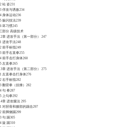
.2 站 姿231
.3 佯攻与诱敌234
.4 身体运动236
.5 躲闪技法239
.6 坏习惯245
三部分 高级技术
12章 进攻手法（第一部分） 247
.1 进攻手法248
.2 前手标指249
.3 前手右直拳255
2.4 前手击打身体260
.5 左直拳265
13章 进攻手法（第二部分） 275
3.1 左直拳击打身体276
.2 右手标指282
3.3 翻背拳（挂捶）282
.4 勾 拳287
.5 上勾拳292
14章 进攻腿法 295
4.1 对胫骨和膝部的踢击297
.2 前脚侧踢299
.3 勾 踢305
.4 旋 踢310