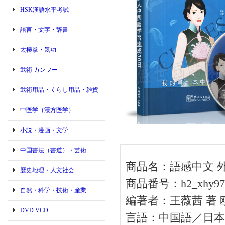
HSK漢語水平考試
語言・文字・辞書
太極拳・気功
武術 カンフー
武術用品・くらし用品・雑貨
中医学（漢方医学）
小説・漫画・文学
中国書法（書道）・芸術
商品名：語感中文 外
歴史地理・人文社会
商品番号：h2_xhy97
自然・科学・技術・産業
編著者：王薇茜 著
DVD VCD
言語：中国語／日本