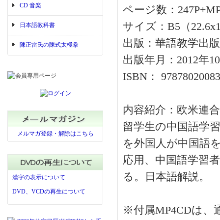
CD 音楽
ページ数：247P+M
サイズ：B5（22.6x1
日本語教科書
出版：華語教学出版
陳正雷氏の陳式太極拳
出版年月：2012年1
ISBN： 97878020083
内容紹介：欧米連
留学生の中国語学習
メルマガ登録・解除はこちら
を外国人が中国語
応用、中国語学習
る。日本語解説。
漢字の表示について
DVD、VCDの再生について
※付属MP4CDは