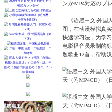
ンかMP4対応のプ
《语感中文:外国人
图，在动漫模拟真实
快速学习法，为学习
电影播音员录制的标
题歌曲12首，帮助