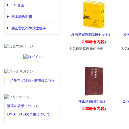
CD 音楽
日本語教科書
陳正雷氏の陳式太極拳
漫画道家思想(2冊セット）
漫
2,980円(内税)
人気作家蔡志忠の漫画
人気
メルマガ登録・解除はこちら
禅密薪傳(修訂版)
金花
漢字の表示について
3,380円(内税)
DVD、VCDの再生について