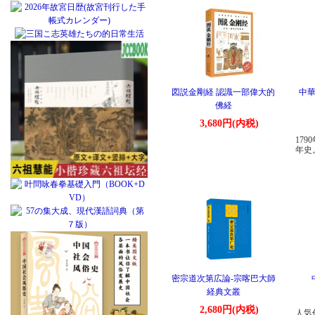
図説金剛経 認識一部偉大的
中華
佛経
3,680円(内税)
179
年史
密宗道次第広論-宗喀巴大師
経典文叢
2,680円(内税)
人気