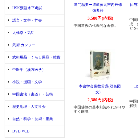
道門精要ー道教黄元吉内丹修
仙与
HSK漢語水平考試
煉典籍
3,580円(内税)
中国
語言・文字・辞書
成、
中国道教の代表的な著作。
どを
太極拳・気功
武術 カンフー
武術用品・くらし用品・雑貨
中医学（漢方医学）
小説・漫画・文学
一本書学会佛教常識(双色図
一口
文)
中国書法（書道）・芸術
2,380円(内税)
中国
解説
歴史地理・人文社会
中国佛教の基本知識をわかりや
すく解説
自然・科学・技術・産業
DVD VCD