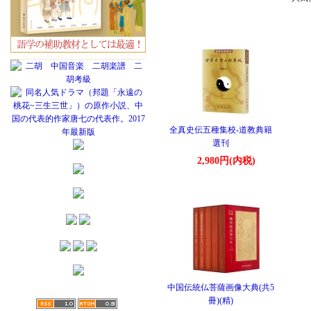
全真史伝五種集校-道教典籍
選刊
2,980円(内税)
中国伝統仏菩薩画像大典(共5
冊)(精)