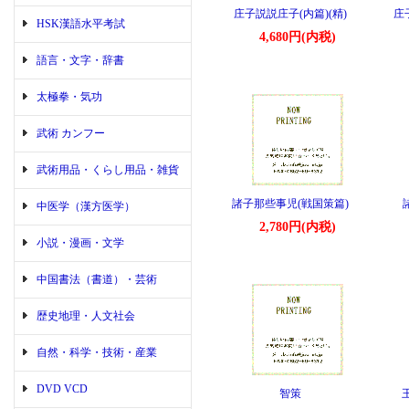
庄子説説庄子(内篇)(精)
庄
HSK漢語水平考試
4,680円(内税)
語言・文字・辞書
太極拳・気功
武術 カンフー
武術用品・くらし用品・雑貨
諸子那些事児(戦国策篇)
中医学（漢方医学）
2,780円(内税)
小説・漫画・文学
中国書法（書道）・芸術
歴史地理・人文社会
自然・科学・技術・産業
DVD VCD
智策