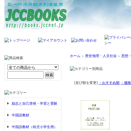
ホーム
歴史地理・人文社会
思想
＞
＞
[並び順を変更]
・おすすめ順
・価格
励志と自己啓発・学習と受験
中国語教材
中国語教材（幼児小学生用）