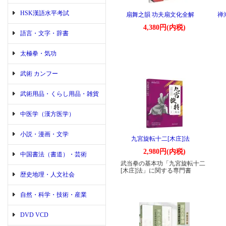
HSK漢語水平考試
扇舞之韻 功夫扇文化全解
禅
4,380円(内税)
語言・文字・辞書
太極拳・気功
武術 カンフー
武術用品・くらし用品・雑貨
中医学（漢方医学）
小説・漫画・文学
九宮旋転十二[木庄]法
2,980円(内税)
中国書法（書道）・芸術
武当拳の基本功「九宮旋転十二
[木庄]法」に関する専門書
歴史地理・人文社会
自然・科学・技術・産業
DVD VCD