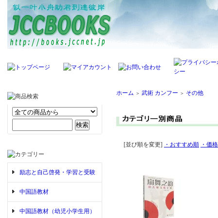
ホーム
武術 カンフー
その他
＞
＞
[並び順を変更]
・おすすめ順
・価格
励志と自己啓発・学習と受験
中国語教材
中国語教材（幼児小学生用）