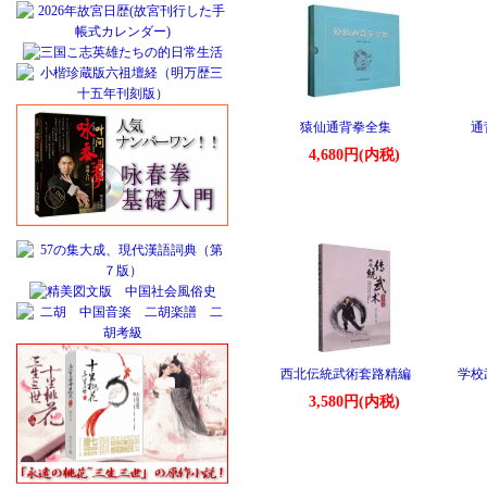
猿仙通背拳全集
通
4,680円(内税)
西北伝統武術套路精編
学校
3,580円(内税)