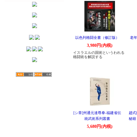
以色列格闘全書（修訂版）
老年
3,980円(内税)
イスラエルの国術というわれる
格闘術を解説する
[シ章]州通元達尊拳-福建省伝
趙式
統武術系列叢書
秘籍
5,680円(内税)