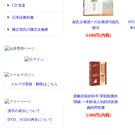
CD 音楽
日本語教科書
姫氏古拳譜ー六合拳譜与姫氏
SOU
槍法
有
陳正雷氏の陳式太極拳
4,680円(内税)
メルマガ登録・解除はこちら
図解武術的科学 実戦取勝的
関鍵-一本鮮為人知的武術奥
義的問答書
漢字の表示について
3,980円(内税)
DVD、VCDの再生について