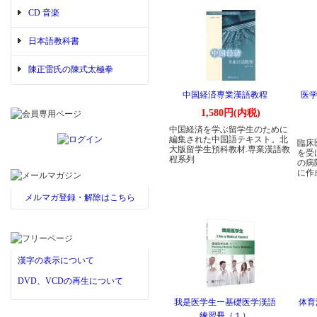
CD 音楽
日本語教科書
陳正雷氏の陳式太極拳
中国経済専業漢語教程
医学
1,580円(内税)
中国経済を学ぶ留学生のために
編集された中国語テキスト。北
臨床
大版留学生預科教材.専業漢語教
を受
程系列
の病
に作
メルマガ登録・解除はこちら
漢字の表示について
DVD、VCDの再生について
我是医学生ー基礎医学漢語
体育
練習冊（１）