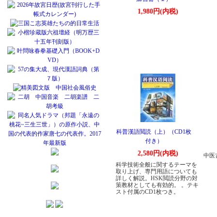
1,980円(内税)
科普漢語閲読（上）（CD1枚
付き）
2,580円(内税)
中医
科学技術全般に関するテーマを
取り上げ、専門用語についても
詳しく解説。HSK閲読分野の対
策教材としても有効的。 。テキ
スト付属のCD1枚つき。