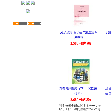
経済漢語-留学生専業漢語係
我
列教程
2,580円(内税)
科普漢語閲読（下）（CD2枚
経貿
付き）
生専
2,680円(内税)
科学技術全般に関するテーマを
取り上げ、専門用語についても