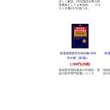
詳しく解説。HSK閲読分野の対
策教材としても有効的。 。テキ
スト付属のCD1枚つき。
英漢漢英医学分科詞典-外科
英漢
学分册（第2版）
2,980円(内税)
収録医学用語最多の中国語・英
収録
語の医学専門辞書シリーズ
語の