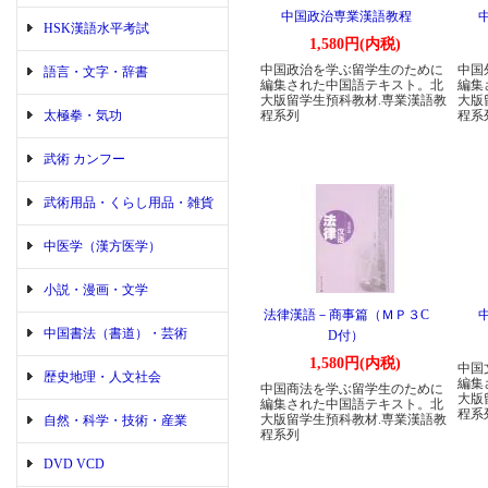
中国政治専業漢語教程
HSK漢語水平考試
1,580円(内税)
中国政治を学ぶ留学生のために
中国
語言・文字・辞書
編集された中国語テキスト。北
編集
大版留学生預科教材.専業漢語教
大版
太極拳・気功
程系列
程系
武術 カンフー
武術用品・くらし用品・雑貨
中医学（漢方医学）
小説・漫画・文学
法律漢語－商事篇（ＭＰ３C
中国書法（書道）・芸術
D付）
1,580円(内税)
中国
歴史地理・人文社会
編集
中国商法を学ぶ留学生のために
大版
編集された中国語テキスト。北
程系
大版留学生預科教材.専業漢語教
自然・科学・技術・産業
程系列
DVD VCD