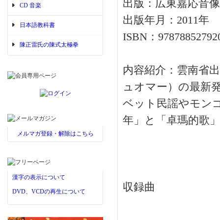
出版：広東嘉応音像
CD 音楽
出版年月：2011年
日本語教科書
ISBN：97878852792
陳正雷氏の陳式太極拳
内容紹介：雲南省
ュオマー）の最新発
ベット民謡やモン
年」と「卓瑪的歌」
メルマガ登録・解除はこちら
漢字の表示について
収録曲
DVD、VCDの再生について