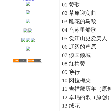
01 赞歌
02 草原迎宾曲
03 雕花的马鞍
04 乌苏里船歌
05 爱江山更爱美人
06 辽阔的草原
07 倾国倾城
08 红梅赞
09 穿行
10 冈拉梅朵
11 吉祥藏历年（原
12 卓玛的歌（原创
13 绒花