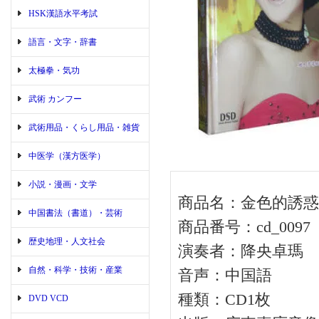
HSK漢語水平考試
語言・文字・辞書
太極拳・気功
武術 カンフー
武術用品・くらし用品・雑貨
中医学（漢方医学）
小説・漫画・文学
商品名：金色的誘惑
中国書法（書道）・芸術
商品番号：cd_0097
歴史地理・人文社会
演奏者：降央卓瑪
自然・科学・技術・産業
音声：中国語
種類：CD1枚
DVD VCD