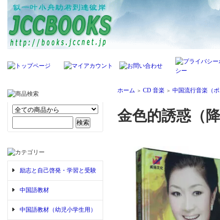
ホーム
CD 音楽
中国流行音楽（ポ
＞
＞
金色的誘惑（降
励志と自己啓発・学習と受験
中国語教材
中国語教材（幼児小学生用）