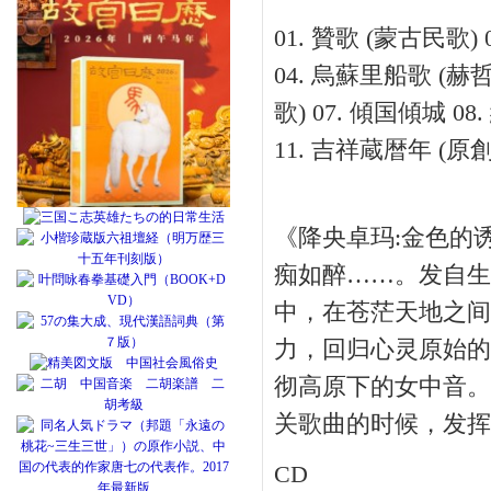
01. 贊歌 (蒙古民歌)
04. 烏蘇里船歌 (赫
歌) 07. 傾国傾城 08
11. 吉祥蔵暦年 (原創)
《降央卓玛:金色的
痴如醉……。发自生
中，在苍茫天地之间
力，回归心灵原始的
彻高原下的女中音。
关歌曲的时候，发挥
CD