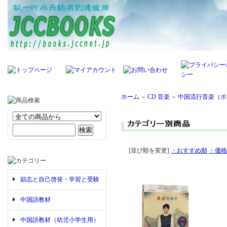
ホーム
CD 音楽
中国流行音楽（ポ
＞
＞
[並び順を変更]
・おすすめ順
・価格
励志と自己啓発・学習と受験
中国語教材
中国語教材（幼児小学生用）