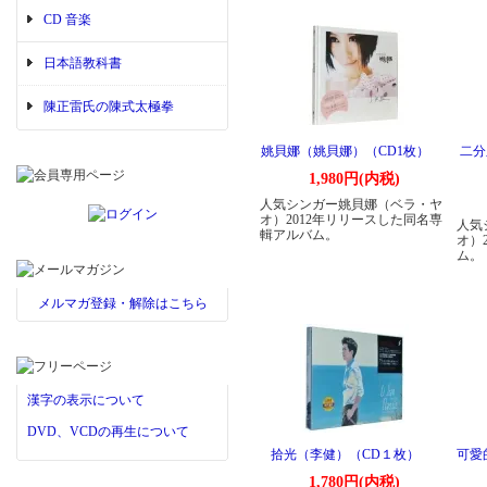
CD 音楽
日本語教科書
陳正雷氏の陳式太極拳
姚貝娜（姚貝娜）（CD1枚）
二分
1,980円(内税)
人気シンガー姚貝娜（ベラ・ヤ
オ）2012年リリースした同名専
人気
輯アルバム。
オ）
ム。
メルマガ登録・解除はこちら
漢字の表示について
DVD、VCDの再生について
拾光（李健）（CD１枚）
可愛
1,780円(内税)