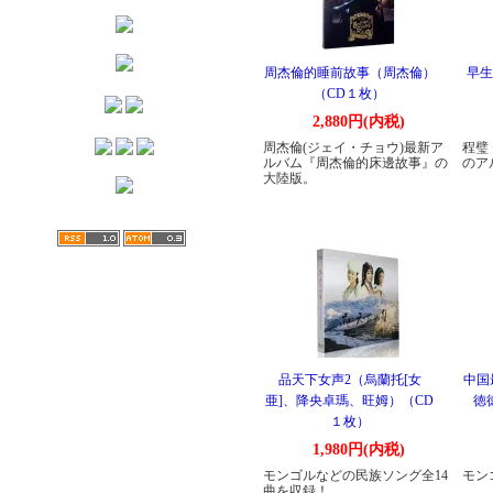
周杰倫的睡前故事（周杰倫）
早生
（CD１枚）
2,880円(内税)
周杰倫(ジェイ・チョウ)最新ア
程璧
ルバム『周杰倫的床邊故事』の
のア
大陸版。
品天下女声2（烏蘭托[女
中国
亜]、降央卓瑪、旺姆）（CD
徳
１枚）
1,980円(内税)
モンゴルなどの民族ソング全14
モン
曲を収録！