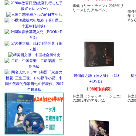
李健（リー・チェン）2013年リ
リースしたアルバム。
喬任
年リ
Vを
幾個薛之謙（薛之謙）（CD
初
＋DVD）
1,980円(内税)
薛之謙（ジャッキー・シュエ）
薛之
の2012年のアルバム
の2