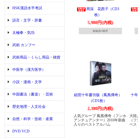
HSK漢語水平考試
周深 花西子（CD3
枚）
語言・文字・辞書
5,980円(内税)
SOLD OUT
太極拳・気功
武術 カンフー
武術用品・くらし用品・雑貨
中医学（漢方医学）
小説・漫画・文学
中国書法（書道）・芸術
組団十年慶功版（鳳凰傳奇）
十年
（CD1枚）
歴史地理・人文社会
2,380円(内税)
人気グループ 鳳凰傳奇（フンホ
大陸
自然・科学・技術・産業
アンチュアンチー）2010年新曲
（フ
入りのベストアルバム
ベス
DVD VCD