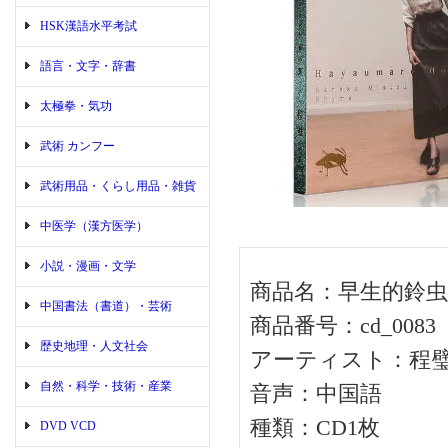
HSK漢語水平考試
語言・文字・辞書
太極拳・気功
武術 カンフー
武術用品・くらし用品・雑貨
中医学（漢方医学）
小説・漫画・文学
商品名：早生的鈴虫
中国書法（書道）・芸術
商品番号：cd_0083
歴史地理・人文社会
アーティスト：程
自然・科学・技術・産業
音声：中国語
種類：CD1枚
DVD VCD