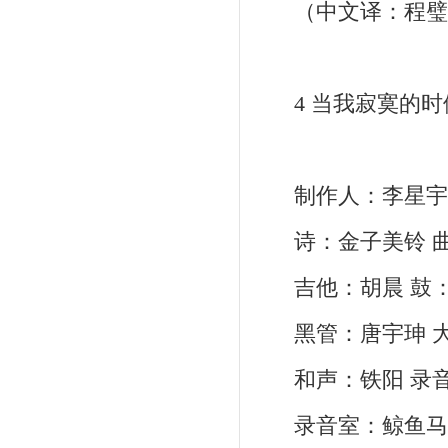
（中文译：程璧
4 当我寂寞的时
制作人：李星宇 
诗：金子美铃 曲
吉他：胡晨 鼓：Eri
黑管：唐宇珅 大
和声：铁阳 录音：柯言
录音室：鲸鱼马戏