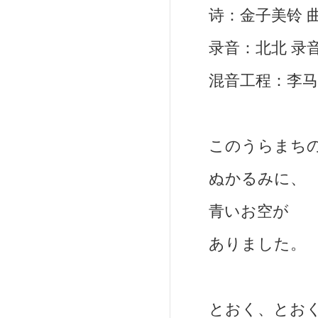
诗：金子美铃 曲
录音：北北 录音
混音工程：李马科
このうらまち
ぬかるみに、
青いお空が
ありました。
とおく、とおく