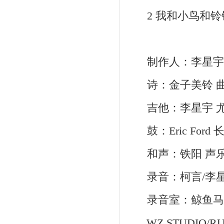
2 我和小鸟和铃
制作人：李星宇 
诗：金子美铃 曲
吉他：李星宇 尤
鼓：Eric For
和声：铁阳 声乐
录音：柯言/李星宇/王梓
录音室：鲸鱼马戏
WZ STUDIO/RUB