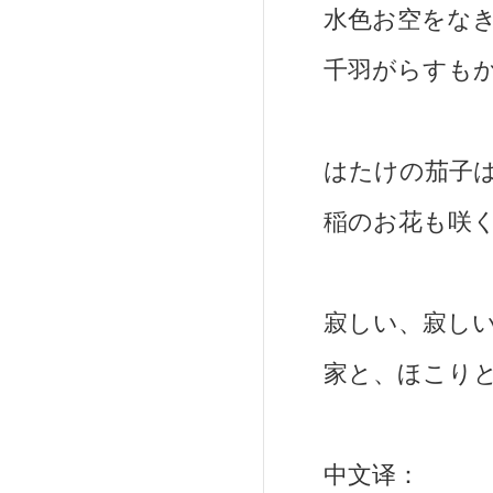
水色お空をなき
千羽がらすもか
はたけの茄子は
稲のお花も咲く
寂しい、寂しい
家と、ほこりと
中文译：