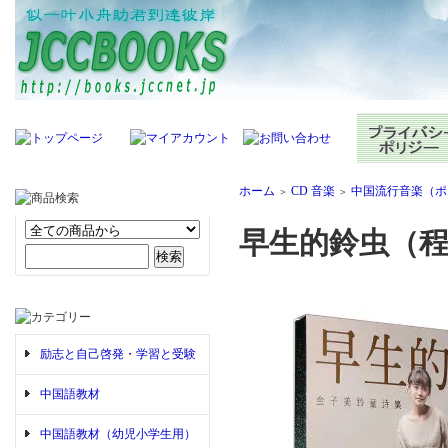
ホーム
CD 音楽
中国流行音楽（ポ
＞
＞
早生的鈴虫（程
励志と自己啓発・学習と受験
中国語教材
中国語教材（幼児小学生用）