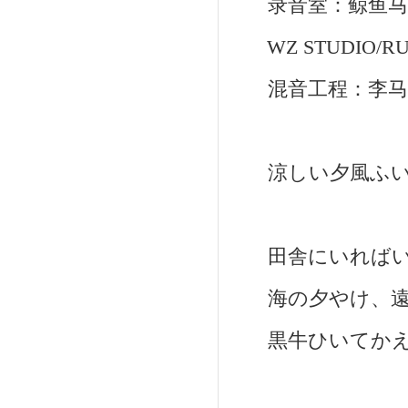
录音室：鲸鱼马戏
WZ STUDIO/RUB
混音工程：李马科
涼しい夕風ふい
田舎にいればい
海の夕やけ、遠
黒牛ひいてかえ