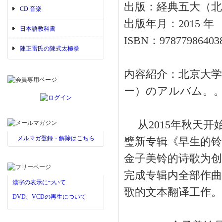
出版：経典五大（北
CD 音楽
出版年月：2015 年
日本語教科書
ISBN：97877986403
陳正雷氏の陳式太極拳
内容紹介：北京大学
ー）のアルバム。。
从2015年秋天开
メルマガ登録・解除はこちら
璧新专辑《早生的铃
金子美铃的诗歌为创
完成专辑内全部作曲
漢字の表示について
歌的文本翻译工作。
DVD、VCDの再生について