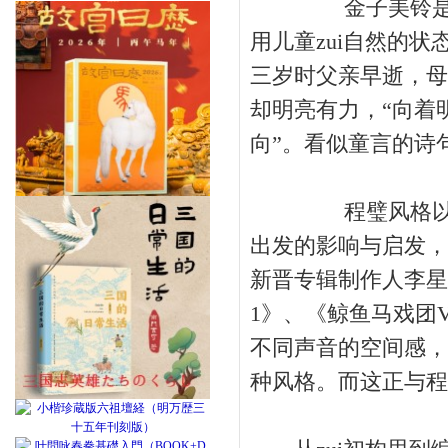
金子美铃是活跃于
用儿童zui自然的
三岁时父亲早逝，母
却明亮有力，“向着
向”。看似童言的诗
程璧风格以往多
出发的影响与启发，
新晋专辑制作人李星
1》、《鲸鱼马戏团Vo
不同声音的空间感，
种风格。而这正与程