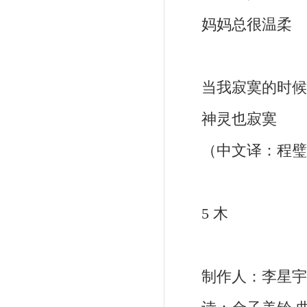
妈妈总很温柔
当我寂寞的时候
神灵也寂寞
（中文译：程璧
5 木
制作人：李星宇 