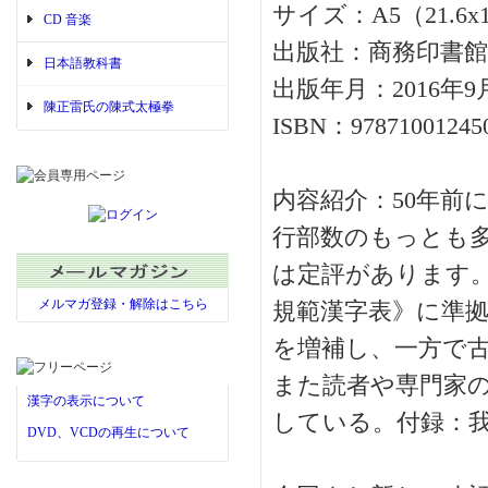
サイズ：A5（21.6x15
CD 音楽
出版社：商務印書館
日本語教科書
出版年月：2016年9
陳正雷氏の陳式太極拳
ISBN：97871001245
内容紹介：50年前
行部数のもっとも
は定評があります。
メルマガ登録・解除はこちら
規範漢字表》に準拠
を増補し、一方で
また読者や専門家の
漢字の表示について
している。付録：
DVD、VCDの再生について