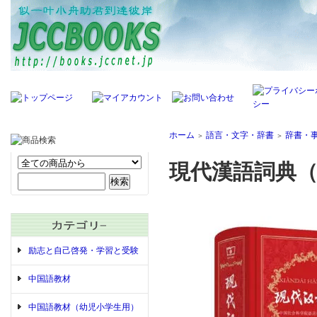
ホーム
語言・文字・辞書
辞書・
＞
＞
現代漢語詞典
励志と自己啓発・学習と受験
中国語教材
中国語教材（幼児小学生用）