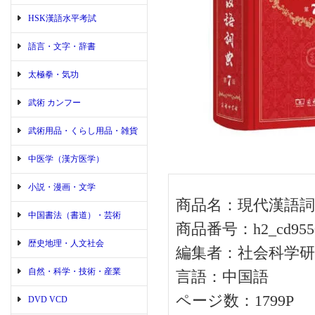
HSK漢語水平考試
語言・文字・辞書
太極拳・気功
武術 カンフー
武術用品・くらし用品・雑貨
中医学（漢方医学）
小説・漫画・文学
商品名：現代漢語詞
中国書法（書道）・芸術
商品番号：h2_cd955
歴史地理・人文社会
編集者：社会科学研
自然・科学・技術・産業
言語：中国語
ページ数：1799P
DVD VCD