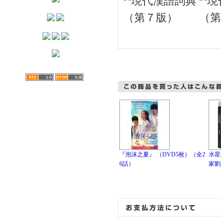
『泡沫之夏』 （DVD5枚）（全2
水星
6話）
家劉