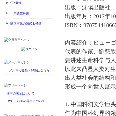
CD 音楽
出版：沈陽出版社
日本語教科書
出版年月：2017年1
陳正雷氏の陳式太極拳
ISBN：97875441866
内容紹介：ヒュー
代表的作家、劉慈欣
要讲述生命科学与人
以此来凸显人类对生
メルマガ登録・解除はこちら
出人类社会的结构和
形成一个向世人展示
漢字の表示について
DVD、VCDの再生について
1. 中国科幻文学
作为中国科幻界的领