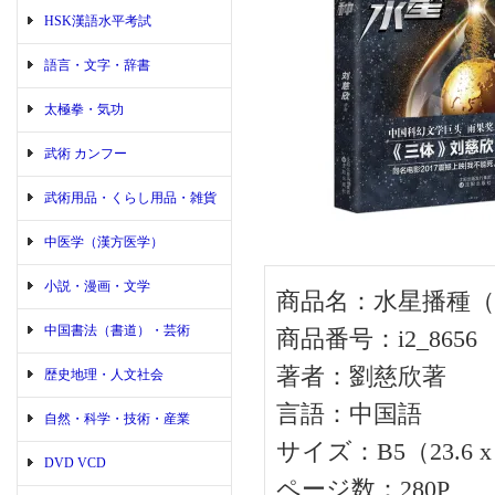
HSK漢語水平考試
語言・文字・辞書
太極拳・気功
武術 カンフー
武術用品・くらし用品・雑貨
中医学（漢方医学）
小説・漫画・文学
商品名：水星播種
中国書法（書道）・芸術
商品番号：i2_8656
著者：劉慈欣著
歴史地理・人文社会
言語：中国語
自然・科学・技術・産業
サイズ：B5（23.6 x 1
DVD VCD
ページ数：280P