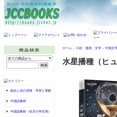
ホーム
小説・漫画・文学
中国文
＞
＞
水星播種（ヒ
励志と自己啓発・学習と受験
中国語教材
中国語教材（幼児小学生用）