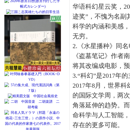
华语科幻星云奖，20
迹奖”，不愧为名副
科学的内涵和美感，
无穷。
2.《水星播种》同名
《盗墓笔记》作者南
将其改编成电影，预计
3.“科幻”是2017年
2017年8月，世
的国际文学周，两次
角落延伸的趋势。而
命科学与人工智能，
存在的更多可能。