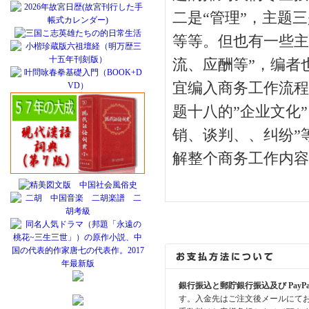
二是“管理”，主题三
等等。但也有一些主
流、应酬等”，编者
宜编入商务工作流程
题十八的”企业文化
销、谈判、、纠纷”
解整个商务工作内
銀行振込と郵貯銀行振込及び PayP
す。入金先はご注文後メールにて