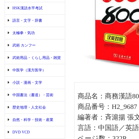
HSK漢語水平考試
語言・文字・辞書
太極拳・気功
武術 カンフー
武術用品・くらし用品・雑貨
中医学（漢方医学）
小説・漫画・文学
商品名：商務漢語8
中国書法（書道）・芸術
商品番号：H2_9687
歴史地理・人文社会
編著者：斉滬揚 張
自然・科学・技術・産業
言語：中国語／英語
DVD VCD
ページ数：322P