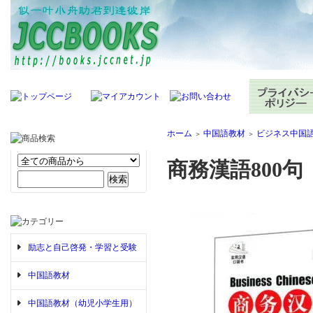
ホーム
中国語教材
ビジネス中国
＞
＞
商務漢語800
励志と自己啓発・学習と受験
中国語教材
中国語教材（幼児小学生用）