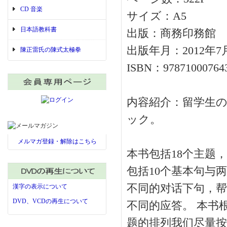
CD 音楽
サイズ：A5
日本語教科書
出版：商務印務館
出版年月：2012年7
陳正雷氏の陳式太極拳
ISBN：97871000764
内容紹介：留学生
ック。
メルマガ登録・解除はこちら
本书包括18个主题
包括10个基本句与
不同的对话下句，帮
漢字の表示について
DVD、VCDの再生について
不同的应答。 本书
题的排列我们尽量按