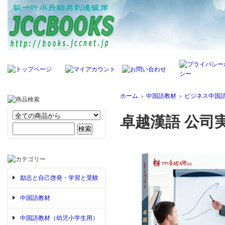
ホーム
中国語教材
ビジネス中国
＞
＞
卓越漢語 公司
励志と自己啓発・学習と受験
中国語教材
中国語教材（幼児小学生用）