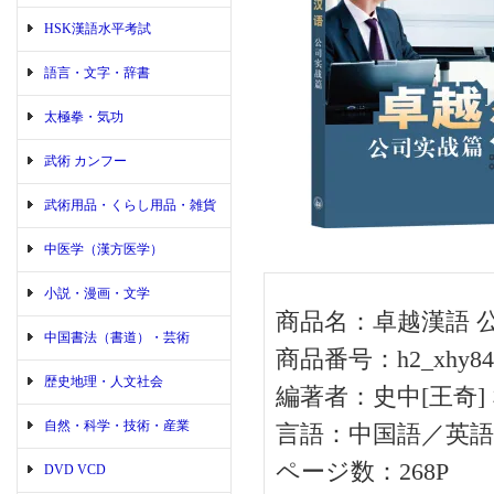
HSK漢語水平考試
語言・文字・辞書
太極拳・気功
武術 カンフー
武術用品・くらし用品・雑貨
中医学（漢方医学）
小説・漫画・文学
商品名：卓越漢語 
中国書法（書道）・芸術
商品番号：h2_xhy84
歴史地理・人文社会
編著者：史中[王奇]
自然・科学・技術・産業
言語：中国語／英語
ページ数：268P
DVD VCD