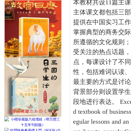
本教材共设11篇主
主体课文都包括三部
提供在中国实习工作
掌握典型的商务交际
所遵循的文化规则；
受关注的热点话题，
点，每课设计了不同
性，包括难词认读、
最主要的方式是讨论
背景部分则设置学生
段地进行表达。 Excel in Ch
d textbook of busines
egular lessons and an