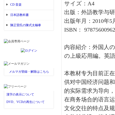
サイズ：A4
CD 音楽
出版：外語教学与研
日本語教科書
出版年月：2010年5
陳正雷氏の陳式太極拳
ISBN： 97875600962
内容紹介：外国人
の上級応用編。英
メルマガ登録・解除はこちら
本教材专为目前正在
供对中国经济问题和
的实际需求为导向，
漢字の表示について
在商务场合的语言运
DVD、VCDの再生について
文化交往的特点及规