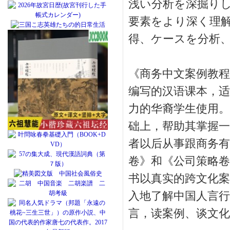
浅い分析を深掘り
要素をより深く理
得、ケースを分析、
《商务中文案例教程
编写的汉语课本，适
力的华裔学生使用。
础上，帮助其掌握一
者以后从事跟商务有
卷》和《公司策略卷
书以真实的跨文化案
入地了解中国人言行
言，读案例、谈文化