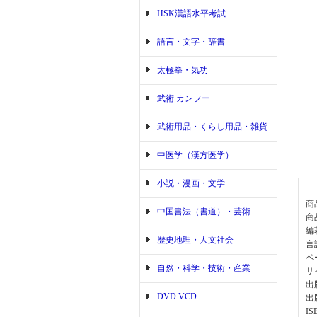
HSK漢語水平考試
語言・文字・辞書
太極拳・気功
武術 カンフー
武術用品・くらし用品・雑貨
中医学（漢方医学）
小説・漫画・文学
商
中国書法（書道）・芸術
商
編
歴史地理・人文社会
言
ペ
自然・科学・技術・産業
サ
出
DVD VCD
出
IS