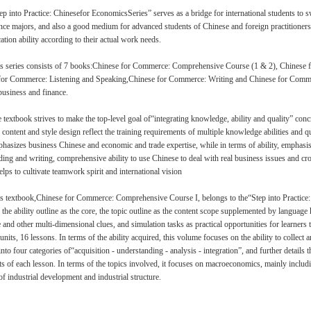
ep into Practice: Chinesefor EconomicsSeries” serves as a bridge for international students to 
nce majors, and also a good medium for advanced students of Chinese and foreign practitioner
cation ability according to their actual work needs.
s series consists of 7 books:Chinese for Commerce: Comprehensive Course (1 & 2), Chinese 
for Commerce: Listening and Speaking,Chinese for Commerce: Writing and Chinese for Commer
business and finance.
 textbook strives to make the top-level goal of“integrating knowledge, ability and quality” concr
, content and style design reflect the training requirements of multiple knowledge abilities and 
hasizes business Chinese and economic and trade expertise, while in terms of ability, emphasis
ding and writing, comprehensive ability to use Chinese to deal with real business issues and cros
elps to cultivate teamwork spirit and international vision
s textbook,Chinese for Commerce: Comprehensive Course I, belongs to the“Step into Practice
 the ability outline as the core, the topic outline as the content scope supplemented by langua
 and other multi-dimensional clues, and simulation tasks as practical opportunities for learners to
 units, 16 lessons. In terms of the ability acquired, this volume focuses on the ability to collec
into four categories of“acquisition - understanding - analysis - integration”, and further details t
ts of each lesson. In terms of the topics involved, it focuses on macroeconomics, mainly inclu
of industrial development and industrial structure.