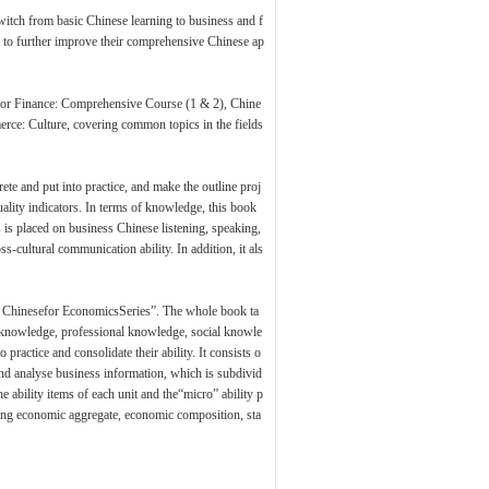
switch from basic Chinese learning to business and f
s to further improve their comprehensive Chinese ap
for Finance: Comprehensive Course (1 & 2), Chine
ce: Culture, covering common topics in the fields
ete and put into practice, and make the outline proj
quality indicators. In terms of knowledge, this book
 is placed on business Chinese listening, speaking,
s-cultural communication ability. In addition, it als
: Chinesefor EconomicsSeries”. The whole book ta
ge knowledge, professional knowledge, social knowle
 practice and consolidate their ability. It consists o
t and analyse business information, which is subdivid
he ability items of each unit and the“micro” ability p
ding economic aggregate, economic composition, sta