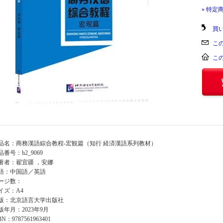
» 特定
買
こ
こ
品名：商務漢語綜合教程-宏観篇（知行 経済漢語系列教材）
品番号：h2_9069
著者：翟宜疆 ，安娜
語：中国語／英語
ージ数：
イズ：A4
版：北京語言大学出版社
版年月：2023年9月
BN：9787561963401