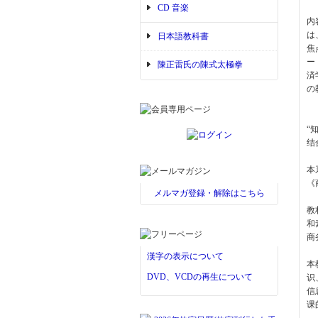
CD 音楽
内
は
日本語教科書
焦
ー
陳正雷氏の陳式太極拳
済
の
“
结
本
《
メルマガ登録・解除はこちら
教
和
商
漢字の表示について
本
DVD、VCDの再生について
识
信
课