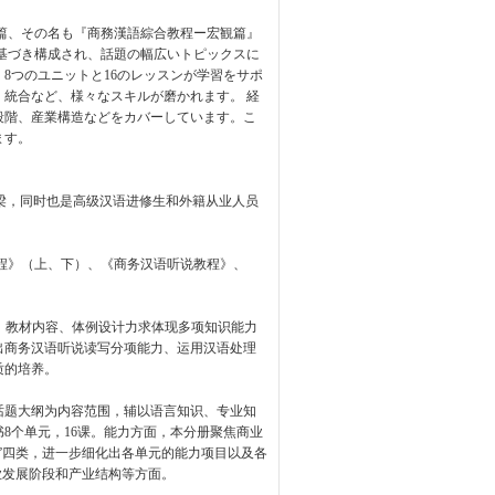
篇、その名も『商務漢語綜合教程ー宏観篇』
基づき構成され、話題の幅広いトピックスに
8つのユニットと16のレッスンが学習をサポ
統合など、様々なスキルが磨かれます。 経
段階、産業構造などをカバーしています。こ
ます。
桥梁，同时也是高级汉语进修生和外籍从业人员
教程》（上、下）、《商务汉语听说教程》、
目、教材内容、体例设计力求体现多项知识能力
出商务汉语听说读写分项能力、运用汉语处理
质的培养。
话题大纲为内容范围，辅以语言知识、专业知
8个单元，16课。能力方面，本分册聚焦商业
”四类，进一步细化出各单元的能力项目以及各
业发展阶段和产业结构等方面。