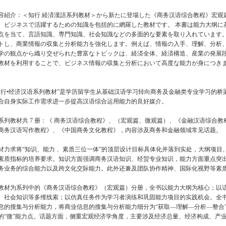
容紹介：＜知行 経済漢語系列教材＞から新たに登場した《商务汉语综合教程》宏观
、ビジネスで活躍するための知識を包括的に網羅した教材です。 本書は能力大纲に
点を当て、言語知識、専門知識、社会知識などの多面的な要素を取り入れています。
トし、商業情報の収集と分析能力を強化します。例えば、情報の入手、理解、分析、
学の観点から織り交ぜられた豊富なトピックは、経済全体、経済構造、産業の発展
教材を利用することで、ビジネス情報の収集と分析において高度な能力が身につき
知行•经济汉语系列教材”是学历留学生从基础汉语学习转向商务及金融类专业学习的
合自身实际工作需求进一步提高汉语综合运用能力的良好媒介。
系列教材共 7 册：《 商务汉语综合教程》、（宏观篇、微观篇）、《金融汉语综合
商务汉语写作教程》、《中国商务文化教程》，内容涉及商务和金融领域常见话题。
材力求将“知识、能力 、素质三位一体”的顶层设计目标具体化并落到实处，大纲项
素质指标的培养要求。知识方面强调商务汉语知识、经贸专业知识，能力方面重点突
务业务的综合能力以及跨文化交际能力。此外还兼及团队协作精神、国际化视野等素
教材为系列中的《商务汉语综合教程》（宏观篇）分册，全书以能力大纲为核心；以
、社会知识等多维线索；以仿真任务作为学习者演练和巩固能力项目的实践机会。全书
息的搜集与分析能力，将商业信息的搜集与分析能力细分为“获取—理解—分析—整合
的“微”能力点。话题方面，侧重宏观经济学角度，主要涉及经济总量、经济构成、产