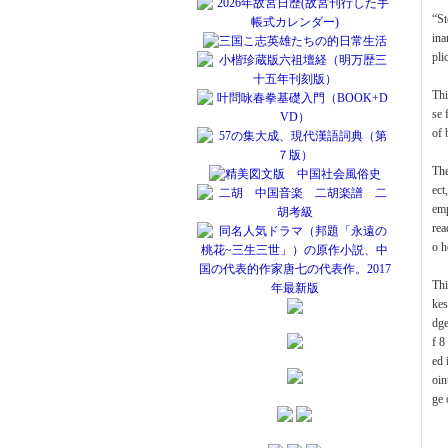
“St
ina
pli
Thi
se 
of 
The
ect
emp
rea
o h
Thi
kes
dge
f 8
ed 
oin
ge 