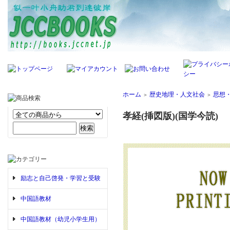
ホーム
歴史地理・人文社会
思想
＞
＞
孝経(挿図版)(国学今読)
励志と自己啓発・学習と受験
中国語教材
中国語教材（幼児小学生用）