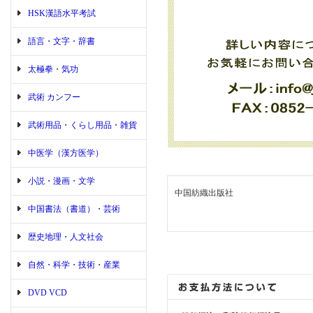
HSK漢語水平考試
語言・文字・辞書
太極拳・気功
武術 カンフー
武術用品・くらし用品・雑貨
中医学（漢方医学）
小説・漫画・文学
中国紡織出版社
中国書法（書道）・芸術
歴史地理・人文社会
自然・科学・技術・産業
DVD VCD