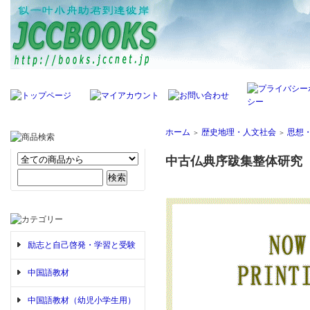
ホーム
歴史地理・人文社会
思想
＞
＞
中古仏典序跋集整体研究
励志と自己啓発・学習と受験
中国語教材
中国語教材（幼児小学生用）