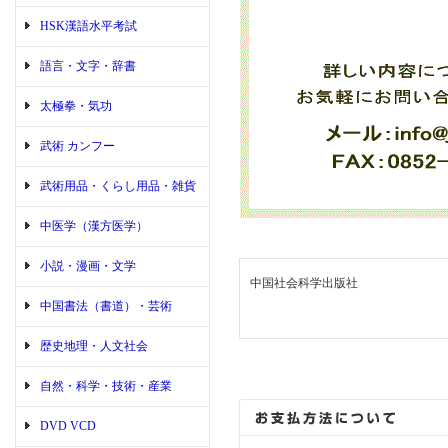
HSK漢語水平考試
語言・文字・辞書
太極拳・気功
武術 カンフー
武術用品・くらし用品・雑貨
中医学（漢方医学）
小説・漫画・文学
中国社会科学出版社
中国書法（書道）・芸術
歴史地理・人文社会
自然・科学・技術・産業
DVD VCD