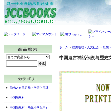
ホーム
歴史地理・人文社会
思想
＞
＞
中国遠古神話伝説与歴史
励志と自己啓発・学習と受験
中国語教材
中国語教材（幼児小学生用）