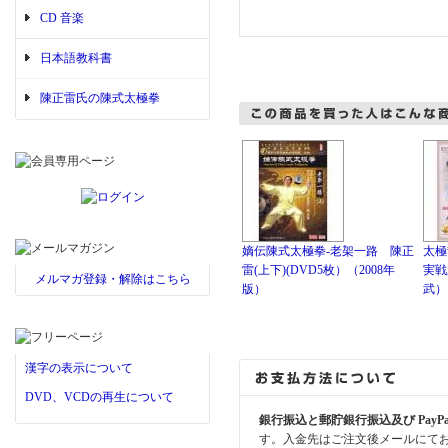
CD 音楽
日本語教科書
陳正雷氏の陳式太極拳
嫡伝陳式太極拳-老架一路 陳正
太極
雷(上下)(DVD5枚）（2008年
実戦
メルマガ登録・解除はこちら
版）
武）
漢字の表示について
DVD、VCDの再生について
銀行振込と郵貯銀行振込及び PayP
す。入金先はご注文後メールにて