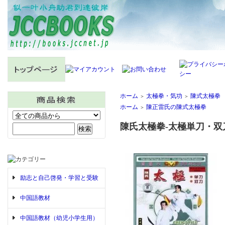
ホーム
太極拳・気功
陳式太極拳
＞
＞
ホーム
陳正雷氏の陳式太極拳
＞
陳氏太極拳-太極単刀・双刀
励志と自己啓発・学習と受験
中国語教材
中国語教材（幼児小学生用）