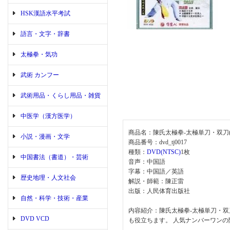
HSK漢語水平考試
語言・文字・辞書
太極拳・気功
武術 カンフー
武術用品・くらし用品・雑貨
中医学（漢方医学）
商品名：陳氏太極拳-太極単刀・双刀(
小説・漫画・文学
商品番号：dvd_tj0017
種類：
DVD(NTSC)
1枚
中国書法（書道）・芸術
音声：中国語
字幕：中国語／英語
歴史地理・人文社会
解説・師範：陳正雷
出版：人民体育出版社
自然・科学・技術・産業
内容紹介：陳氏太極拳-太極単刀・
DVD VCD
も役立ちます。 人気ナンバーワンの