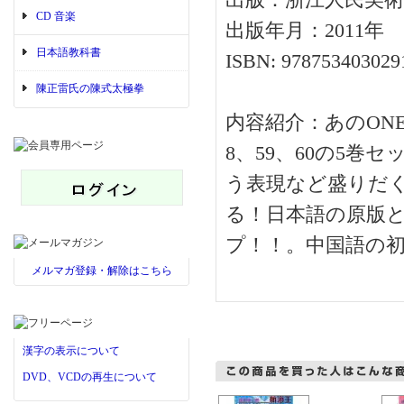
出版：浙江人民美術
CD 音楽
出版年月：2011年
日本語教科書
ISBN: 978753403029
陳正雷氏の陳式太極拳
内容紹介：あのONE
8、59、60の5
う表現など盛りだ
る！日本語の原版
プ！！。中国語の
メルマガ登録・解除はこちら
漢字の表示について
DVD、VCDの再生について