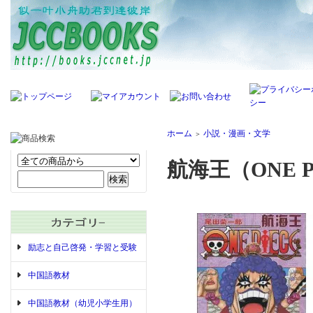
ホーム
小説・漫画・文学
＞
航海王（ONE P
励志と自己啓発・学習と受験
中国語教材
中国語教材（幼児小学生用）