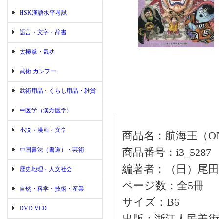
HSK漢語水平考試
語言・文字・辞書
太極拳・気功
武術 カンフー
武術用品・くらし用品・雑貨
中医学（漢方医学）
小説・漫画・文学
商品名：航海王（ONE
中国書法（書道）・芸術
商品番号：i3_5287
編著者：（日）尾田
歴史地理・人文社会
ページ数：全5冊
自然・科学・技術・産業
サイズ：B6
DVD VCD