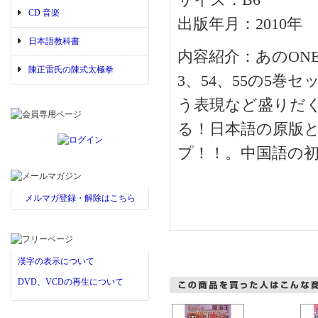
サイズ：B6
CD 音楽
出版年月：2010年
日本語教科書
内容紹介：あのONE
陳正雷氏の陳式太極拳
3、54、55の5
う表現など盛りだ
る！日本語の原版
プ！！。中国語の
メルマガ登録・解除はこちら
漢字の表示について
DVD、VCDの再生について