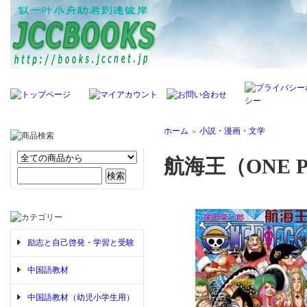
ホーム
小説・漫画・文学
＞
航海王（ONE P
励志と自己啓発・学習と受験
中国語教材
中国語教材（幼児小学生用）