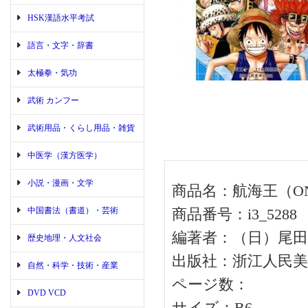
HSK漢語水平考試
語言・文字・辞書
太極拳・気功
武術 カンフー
武術用品・くらし用品・雑貨
中医学（漢方医学）
小説・漫画・文学
商品名：航海王（ONE
中国書法（書道）・芸術
商品番号：i3_5288
編著者：（日）尾田
歴史地理・人文社会
出版社：浙江人民美
自然・科学・技術・産業
ページ数：
DVD VCD