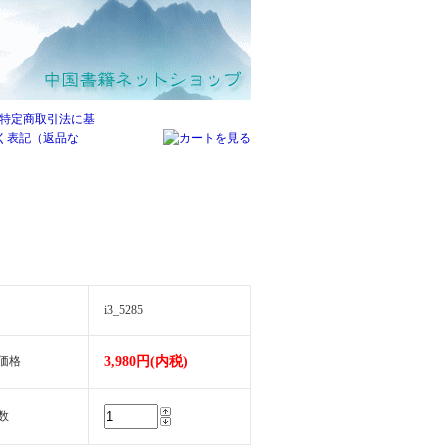
i3_5285
価格
3,980円(内税)
数