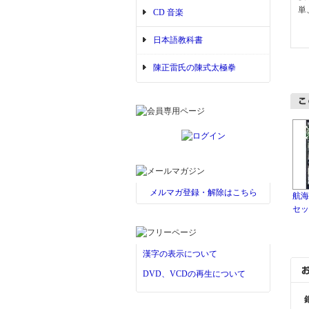
単
CD 音楽
日本語教科書
陳正雷氏の陳式太極拳
メルマガ登録・解除はこちら
航海
セッ
漢字の表示について
DVD、VCDの再生について