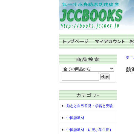
ホー
航海
励志と自己啓発・学習と受験
中国語教材
中国語教材（幼児小学生用）