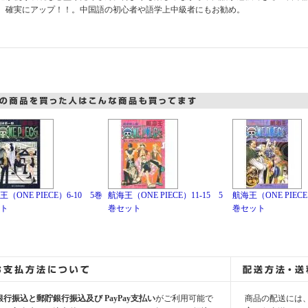
、確実にアップ！！。中国語の初心者や語学上中級者にもお勧め。
王（ONE PIECE）6-10 5巻
航海王（ONE PIECE）11-15 5
航海王（ONE PIECE
ト
巻セット
巻セット
銀行振込と郵貯銀行振込及び PayPay支払い
がご利用可能で
商品の配送には