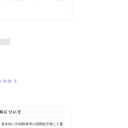
）21-25 5
、基本的に中国郵便局の国際航空便にて
北