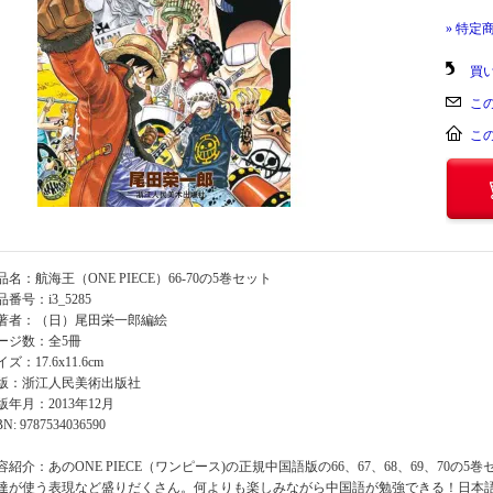
» 特定
買
こ
こ
品名：航海王（ONE PIECE）66-70の5巻セット
品番号：i3_5285
著者：（日）尾田栄一郎編絵
ージ数：全5冊
ズ：17.6x11.6cm
版：浙江人民美術出版社
版年月：2013年12月
BN: 9787534036590
容紹介：あのONE PIECE（ワンピース)の正規中国語版の66、67、68、69、70
達が使う表現など盛りだくさん。何よりも楽しみながら中国語が勉強できる！日本