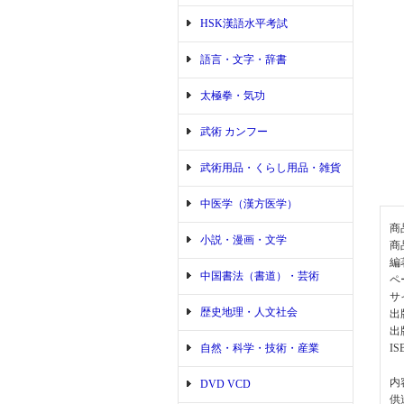
HSK漢語水平考試
語言・文字・辞書
太極拳・気功
武術 カンフー
武術用品・くらし用品・雑貨
中医学（漢方医学）
商
小説・漫画・文学
商
編
中国書法（書道）・芸術
ペ
サイ
歴史地理・人文社会
出
出
自然・科学・技術・産業
IS
内
DVD VCD
供