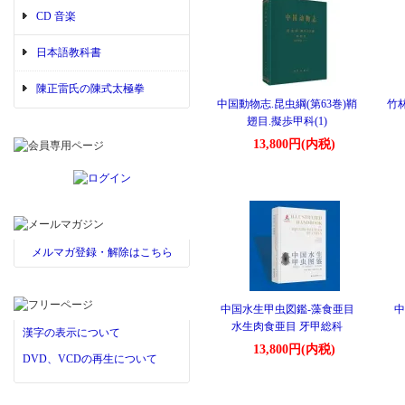
CD 音楽
日本語教科書
陳正雷氏の陳式太極拳
中国動物志.昆虫綱(第63巻)鞘
竹
翅目.擬歩甲科(1)
13,800円(内税)
メルマガ登録・解除はこちら
中国水生甲虫図鑑-藻食亜目
中
水生肉食亜目 牙甲総科
漢字の表示について
13,800円(内税)
DVD、VCDの再生について