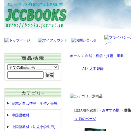
ホーム
自然・科学・技術・産業
＞
AI・人工智能
励志と自己啓発・学習と受験
[並び順を変更]
・おすすめ順
・価格
中国語教材
＜ 前のページ
中国語教材（幼児小学生用）