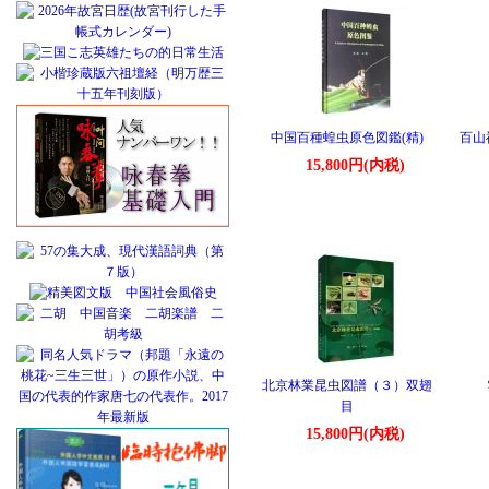
中国百種蝗虫原色図鑑(精)
百山
15,800円(内税)
北京林業昆虫図譜（３）双翅
目
15,800円(内税)