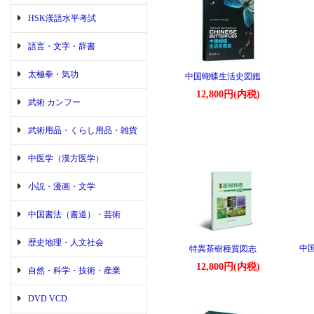
HSK漢語水平考試
語言・文字・辞書
太極拳・気功
中国蝴蝶生活史図鑑
12,800円(内税)
武術 カンフー
武術用品・くらし用品・雑貨
中医学（漢方医学）
小説・漫画・文学
中国書法（書道）・芸術
歴史地理・人文社会
中
特異茶樹種質図志
12,800円(内税)
自然・科学・技術・産業
DVD VCD