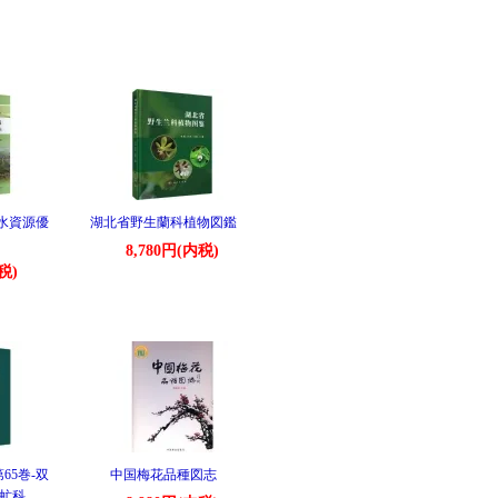
水資源優
湖北省野生蘭科植物図鑑
技術
8,780円(内税)
税)
65巻-双
中国梅花品種図志
鷸虻科