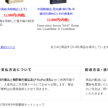
中国経済植物誌 (上下)
中国動物志-昆虫綱-第67巻-半
翅目叶嬋科(2)-大叶嬋亜科
12,380円(内税)
12,800円(内税)
11種を収録した最大級の経済
誌。
Fauna sinica: Insecta: Vol.67: Hemip
tera: Cicadellidae: II: Cicadellinae
 前のページ
全 [141] 商品中 [31-60] 商品を表示していま
銀行振込と郵貯銀行振込及び PayPay支払い
がご利用可能で
商品の配送には
す。入金先はご注文後メールにておせらせ致します。振込
京から
直送いた
手数料はお客様負担とさせて頂きます。
のご注文は、同
いただきます。