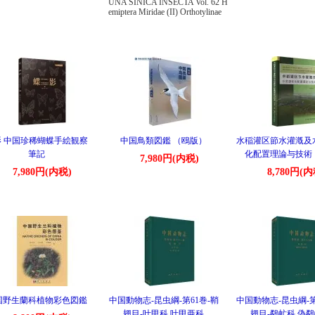
UNA SINICA INSECTA Vol. 62 H
emiptera Miridae (II) Orthotylinae
影 中国珍稀蝴蝶手絵観察
中国鳥類図鑑 （鴎版）
水稲灌区節水灌漑及
筆記
化配置理論与
7,980円(内税)
7,980円(内税)
8,780円(内
国野生蘭科植物彩色図鑑
中国動物志-昆虫綱-第61巻-鞘
中国動物志-昆虫綱-第
翅目-叶甲科 叶甲亜科
翅目-鷸虻科 偽