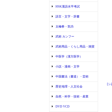
HSK漢語水平考試
語言・文字・辞書
太極拳・気功
武術 カンフー
武術用品・くらし用品・雑貨
中医学（漢方医学）
小説・漫画・文学
中国書法（書道）・芸術
[
歴史地理・人文社会
自然・科学・技術・産業
DVD VCD