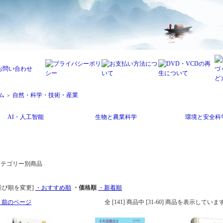
ム
自然・科学・技術・産業
＞
AI・人工智能
生物と農業科学
環境と安全科
並び順を変更]
・おすすめ順
・価格順
・新着順
 前のページ
全 [141] 商品中 [31-60] 商品を表示していま