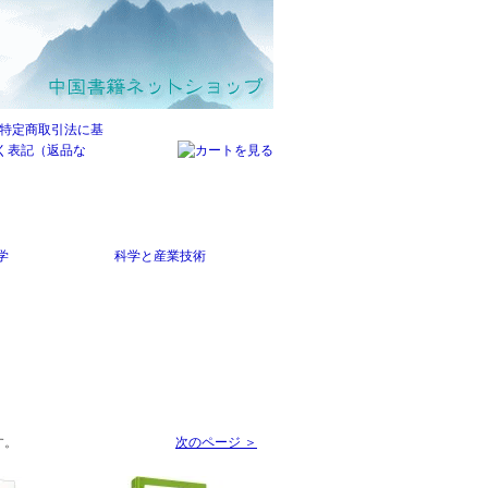
学
科学と産業技術
す。
次のページ ＞