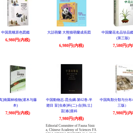
中国黒螺原色図鑑
大話萌蘭 大熊猫萌蘭成長図
中国蘭花名品珍品
册
(第三版)
6,980円(内税)
6,980円(内税)
7,580円(内
シ真]南園林植物(灌木与藤
中国動物志-昆虫綱-第62巻-半
中国鳥類分類与分布
本)
翅目 盲[虫春]科(二)-合[執/土]
三版）
盲[春]亜科
7,980円(内税)
7,980円(内
7,980円(内税)
Editorial Committee of Fauna Sinic
a, Chinese Academy of Sciences FA