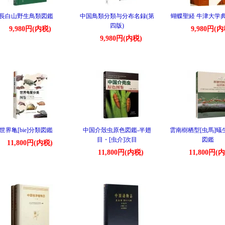
長白山野生鳥類図鑑
中国鳥類分類与分布名録(第
蝴蝶聖経 牛津大学
四版)
9,980円(内税)
9,980円(内
9,980円(内税)
世界亀[bie]分類図鑑
中国介殼虫原色図鑑-半翅
雲南樹栖型[虫馬]蟻
目・[虫介]次目
図鑑
11,800円(内税)
11,800円(内税)
11,800円(