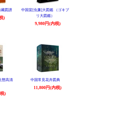
典藏図譜
中国蜚[虫廉]大図鑑 （ゴキブ
リ大図鑑）
税)
9,980円(内税)
生態高清
中国常見花卉図典
11,800円(内税)
内税)