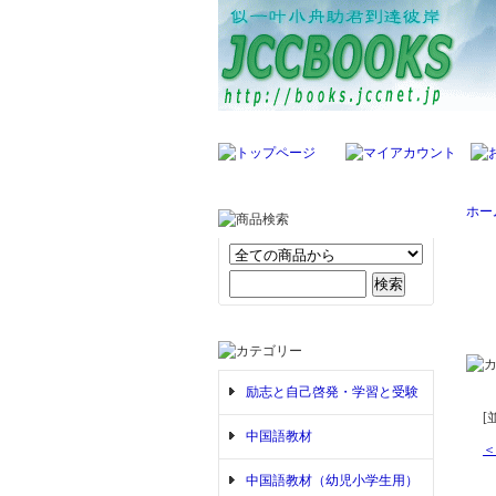
ホー
励志と自己啓発・学習と受験
[
中国語教材
＜
中国語教材（幼児小学生用）