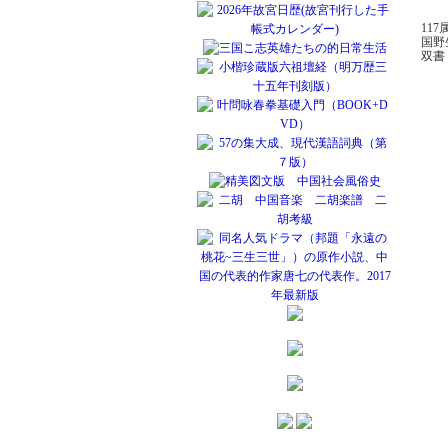
11
国野
双書