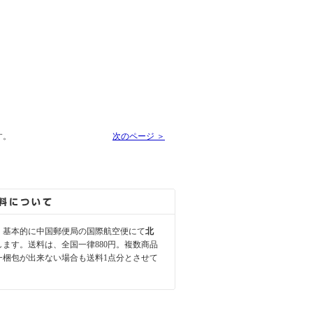
す。
次のページ ＞
、基本的に中国郵便局の国際航空便にて
北
します。送料は、全国一律880円。複数商品
一梱包が出来ない場合も送料1点分とさせて