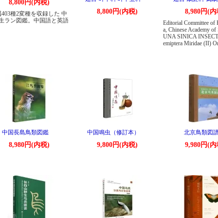
8,800円(内税)
8,800円(内税)
8,980円(内
7属403種2変種を収録した 中
生ラン図鑑。中国語と英語
Editorial Committee of 
a, Chinese Academy of
UNA SINICA INSECTA
emiptera Miridae (II) O
中国長島鳥類図鑑
中国鳴虫（修訂本）
北京鳥類図
8,980円(内税)
9,800円(内税)
9,980円(内