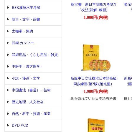
藍宝書 新日本語能力考試N
藍宝
HSK漢語水平考試
3文法(詳解+練習)
1,000円(内税)
語言・文字・辞書
太極拳・気功
武術 カンフー
武術用品・くらし用品・雑貨
中医学（漢方医学）
小説・漫画・文学
新版中日交流標准日本語高級
新版
同歩練習(第2版)(附光盤）
測
中国書法（書道）・芸術
1,980円(内税)
最も売れていた日本語教科書
最も
歴史地理・人文社会
自然・科学・技術・産業
DVD VCD