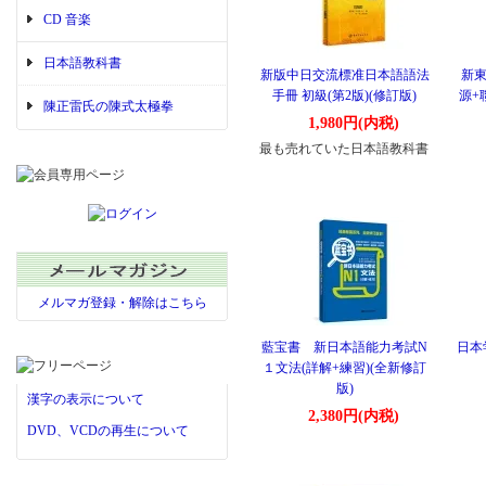
CD 音楽
日本語教科書
新版中日交流標准日本語語法
新東
手冊 初級(第2版)(修訂版)
源+
陳正雷氏の陳式太極拳
1,980円(内税)
最も売れていた日本語教科書
メルマガ登録・解除はこちら
藍宝書 新日本語能力考試N
日本
１文法(詳解+練習)(全新修訂
版)
漢字の表示について
2,380円(内税)
DVD、VCDの再生について