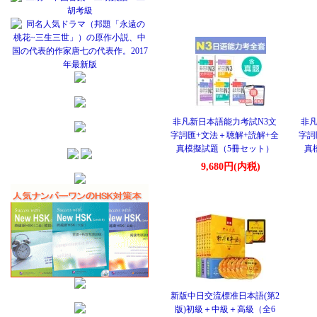
非凡新日本語能力考試N3文
非凡
字詞匯+文法＋聴解+読解+全
字詞
真模擬試題（5冊セット）
真
9,680円(内税)
新版中日交流標准日本語(第2
版)初級＋中級＋高級（全6