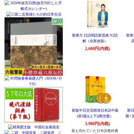
新東方 日語閲読新思維 N2読
新東
解（全新改版）
2,680円(内税)
新版中日交流標准日本語中級
新日
(第2版)(上下)(附光盤）
匯+
3,980円(内税)
最も売れていた日本語教科書